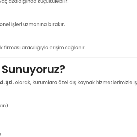
iyaç azaldığında küçültülebilir.
nel işleri uzmanına bırakır.
 firması aracılığıyla erişim sağlanır.
r Sunuyoruz?
d. Şti.
olarak, kurumlara özel dış kaynak hizmetlerimizle iş
tan)
ı