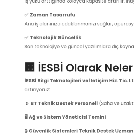
İş yükü arttığında kolayca kapasite artırılır, iht
✅
Zaman Tasarrufu
Ana iş alanınıza odaklanmanızı sağlar, operasyo
✅
Teknolojik Güncellik
Son teknolojiye ve güncel yazılımlara dış kaynak
🏢 İESBİ Olarak Nele
İESBİ Bilgi Teknolojileri ve İletişim Hiz. Tic. Lt
artırıyoruz:
📡
BT Teknik Destek Personeli
(Saha ve uzak
🖥️
Ağ ve Sistem Yöneticisi Temini
🔒
Güvenlik Sistemleri Teknik Destek Uzman